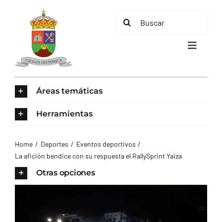
Saltar
Buscar:
al
contenido
Toggle
Navigat
INICIO
Áreas temáticas
ÁREAS TEMÁTICAS
Herramientas
EL MUNICIPIO
Home
Deportes
Eventos deportivos
La afición bendice con su respuesta el RallySprint Yaiza
AYUNTAMIENTO
Otras opciones
TURISMO