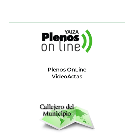
Plenos OnLine
VideoActas