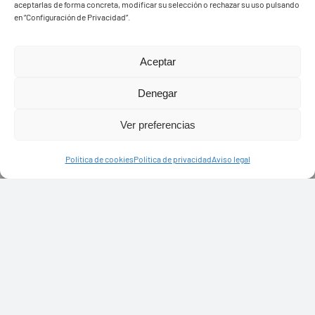
aceptarlas de forma concreta, modificar su selección o rechazar su uso pulsando
en “Configuración de Privacidad”.
Aceptar
Denegar
Ver preferencias
Política de cookies
Política de privacidad
Aviso legal
PASEOS EN CAMELLO