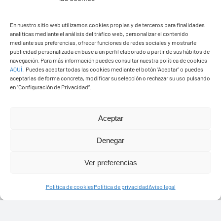
En nuestro sitio web utilizamos cookies propias y de terceros para finalidades
analíticas mediante el análisis del tráfico web, personalizar el contenido
mediante sus preferencias, ofrecer funciones de redes sociales y mostrarle
publicidad personalizada en base a un perfil elaborado a partir de sus hábitos de
navegación. Para más información puedes consultar nuestra política de cookies
AQUÍ
.
Puedes aceptar todas las cookies mediante el botón “Aceptar” o puedes
aceptarlas de forma concreta, modificar su selección o rechazar su uso pulsando
en “Configuración de Privacidad”.
Ayuntamiento de Yaiza
Aceptar
Pza. de Los Remedios, 1
Denegar
35570 – Yaiza
Tel:
928 83 62 20
Ver preferencias
Política de cookies
Política de privacidad
Aviso legal
Toggle
Navigation