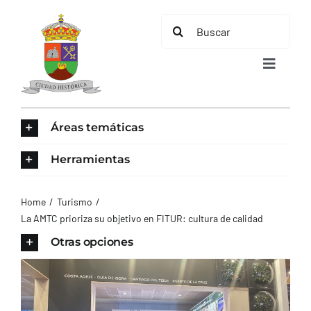
Saltar
Buscar:
al
contenido
Toggle
Navigat
INICIO
Áreas temáticas
ÁREAS TEMÁTICAS
Herramientas
EL MUNICIPIO
Home
Turismo
La AMTC prioriza su objetivo en FITUR: cultura de calidad
AYUNTAMIENTO
Otras opciones
TURISMO