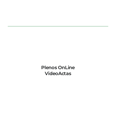
Plenos OnLine
VideoActas