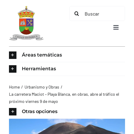
Saltar
Buscar:
al
contenido
Toggle
Navigat
INICIO
Áreas temáticas
ÁREAS TEMÁTICAS
Herramientas
EL MUNICIPIO
Home
Urbanismo y Obras
La carretera Maciot – Playa Blanca, en obras, abre al tráfico el
próximo viernes 9 de mayo
AYUNTAMIENTO
Otras opciones
TURISMO