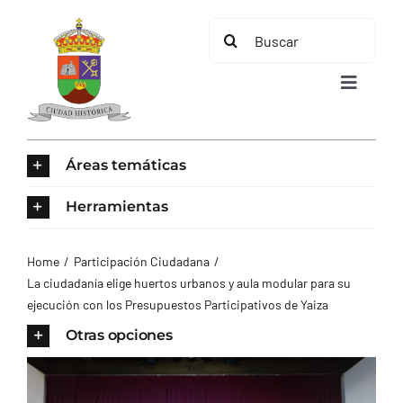
Saltar
Buscar:
al
contenido
Toggle
Navigat
INICIO
Áreas temáticas
ÁREAS TEMÁTICAS
Herramientas
EL MUNICIPIO
Home
Participación Ciudadana
La ciudadanía elige huertos urbanos y aula modular para su
ejecución con los Presupuestos Participativos de Yaiza
AYUNTAMIENTO
Otras opciones
TURISMO