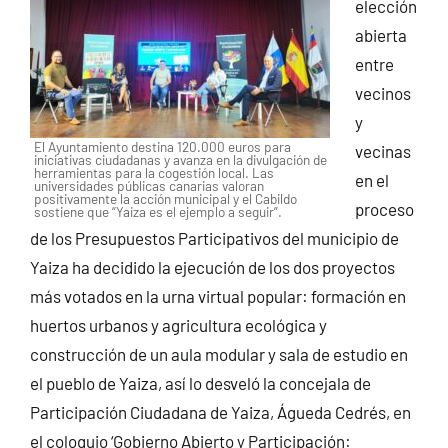
elección
abierta
entre
vecinos
y
El Ayuntamiento destina 120.000 euros para
vecinas
iniciativas ciudadanas y avanza en la divulgación de
herramientas para la cogestión local. Las
en el
universidades públicas canarias valoran
positivamente la acción municipal y el Cabildo
proceso
sostiene que “Yaiza es el ejemplo a seguir”.
de los Presupuestos Participativos del municipio de
Yaiza ha decidido la ejecución de los dos proyectos
más votados en la urna virtual popular: formación en
huertos urbanos y agricultura ecológica y
construcción de un aula modular y sala de estudio en
el pueblo de Yaiza, así lo desveló la concejala de
Participación Ciudadana de Yaiza, Águeda Cedrés, en
el coloquio ‘Gobierno Abierto y Participación: