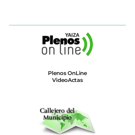
Plenos OnLine
VideoActas