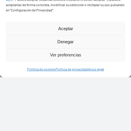
aceptarlas de forma concreta, modificar su selección o rechazar su uso pulsando
en “Configuración de Privacidad”.
Aceptar
Denegar
Ver preferencias
Política de cookies
Política de privacidad
Aviso legal
PASEOS EN CAMELLO