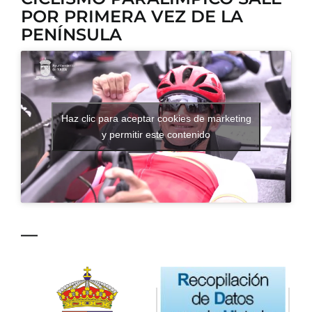
POR PRIMERA VEZ DE LA
CONTACTO
PENÍNSULA
Haz clic para aceptar cookies de marketing
y permitir este contenido
—