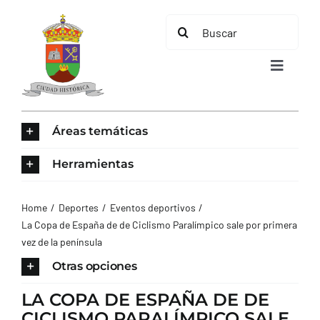
Saltar
Buscar:
al
contenido
Toggle
Navigat
INICIO
Áreas temáticas
ÁREAS TEMÁTICAS
Herramientas
EL MUNICIPIO
Home
Deportes
Eventos deportivos
La Copa de España de de Ciclismo Paralímpico sale por primera
vez de la península
AYUNTAMIENTO
Otras opciones
TURISMO
LA COPA DE ESPAÑA DE DE
CICLISMO PARALÍMPICO SALE