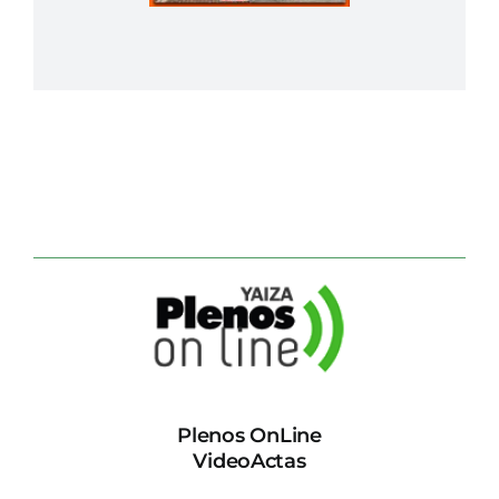
Plenos OnLine
VideoActas