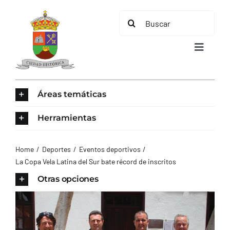
Saltar
Buscar:
al
contenido
Toggle
Navigat
INICIO
Áreas temáticas
ÁREAS TEMÁTICAS
Herramientas
EL MUNICIPIO
Home
Deportes
Eventos deportivos
La Copa Vela Latina del Sur bate récord de inscritos
AYUNTAMIENTO
Otras opciones
TURISMO