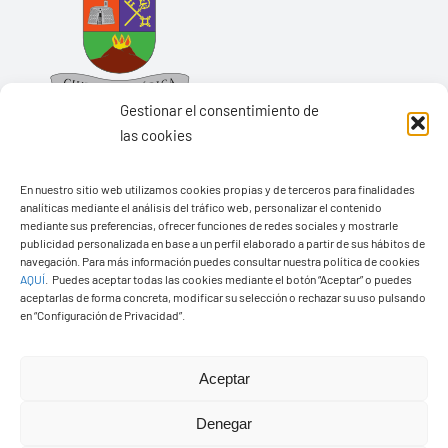
Gestionar el consentimiento de
las cookies
En nuestro sitio web utilizamos cookies propias y de terceros para finalidades
Ayuntamiento de Yaiza
analíticas mediante el análisis del tráfico web, personalizar el contenido
mediante sus preferencias, ofrecer funciones de redes sociales y mostrarle
Pza. de Los Remedios, 1
publicidad personalizada en base a un perfil elaborado a partir de sus hábitos de
navegación. Para más información puedes consultar nuestra política de cookies
35570 – Yaiza
AQUÍ
.
Puedes aceptar todas las cookies mediante el botón “Aceptar” o puedes
Tel:
928 83 62 20
aceptarlas de forma concreta, modificar su selección o rechazar su uso pulsando
en “Configuración de Privacidad”.
Toggle
Aceptar
Navigation
© Copyright2026 Ayuntamiento de Yaiza - Todos los
Transparencia
Denegar
derechos reservads