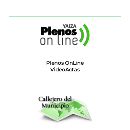
Plenos OnLine
VideoActas