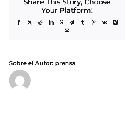
Share This Story, Choose
Your Platform!
Facebook
X
Reddit
LinkedIn
WhatsApp
Telegram
Tumblr
Pinterest
Vk
Xing
Correo
electrónico
Sobre el Autor:
prensa