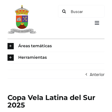
Saltar
Buscar:
al
contenido
Toggle
Navigat
INICIO
Áreas temáticas
ÁREAS TEMÁTICAS
Herramientas
EL MUNICIPIO
Anterior
AYUNTAMIENTO
Copa Vela Latina del Sur
TURISMO
2025