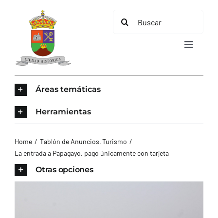
Saltar
Buscar:
al
contenido
Toggle
Navigat
INICIO
Áreas temáticas
ÁREAS TEMÁTICAS
Herramientas
EL MUNICIPIO
Home
Tablón de Anuncios
Turismo
La entrada a Papagayo, pago únicamente con tarjeta
AYUNTAMIENTO
Otras opciones
TURISMO