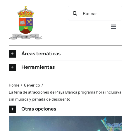
Saltar
Buscar:
al
contenido
Toggle
Navigat
INICIO
Áreas temáticas
ÁREAS TEMÁTICAS
Herramientas
EL MUNICIPIO
Home
Genérico
La feria de atracciones de Playa Blanca programa hora inclusiva
sin música y jornada de descuento
AYUNTAMIENTO
Otras opciones
TURISMO