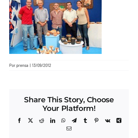
CONTACTO
Por
prensa
|
13/09/2012
Share This Story, Choose
Your Platform!
Facebook
X
Reddit
LinkedIn
WhatsApp
Telegram
Tumblr
Pinterest
Vk
Xing
Correo
electrónico