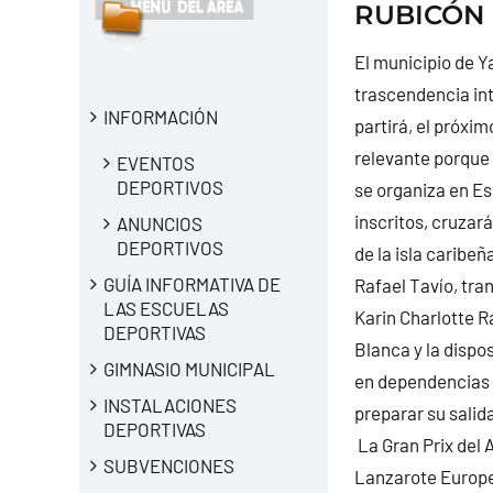
RUBICÓN
El municipio de Y
trascendencia inte
INFORMACIÓN
partirá, el próxi
relevante porque 
EVENTOS
DEPORTIVOS
se organiza en Es
inscritos, cruzar
ANUNCIOS
DEPORTIVOS
de la isla caribeñ
GUÍA INFORMATIVA DE
Rafael Tavío, tra
LAS ESCUELAS
Karin Charlotte R
DEPORTIVAS
Blanca y la dispo
GIMNASIO MUNICIPAL
en dependencias c
INSTALACIONES
preparar su salid
DEPORTIVAS
La Gran Prix del A
SUBVENCIONES
Lanzarote Europe