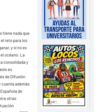
no tiene nada que
 el reto para los
nar, y si no es
 el océano. La
ta consolidada y
esis es
vés de Difusión
, y cuenta además
n Española de
ntre otras
ituación