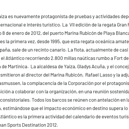
aiza es nuevamente protagonista de pruebas y actividades dep
rnacional e interés turístico. La VII edición de la regata Gran P
mo 8 de enero de 2012, del puerto Marina Rubicón de Playa Blanc
es la primera vez, desde 1995, que esta regata oceánica amateu
paña, sale de un recinto canario.
La flota, actualmente de casi
á el Atlántico recorriendo 2.800 millas naúticas rumbo a Fort de
a de Martinica. La alcaldesa de Yaiza, Gladys Acuña, y el conce
nsmitieron al director del Marina Rubicón, Rafael Lasso y la adj
asmussen, la complacencia de la Corporación por el protagoni
sición a colaborar con la organización, en una reunión sostenid
onsistoriales. Todos los barcos se reúnen con antelación en la
a, estimándose que el impacto económico en destino supera lo
tlántico es la primera actividad del calendario de eventos turís
an Sports Destination 2012.