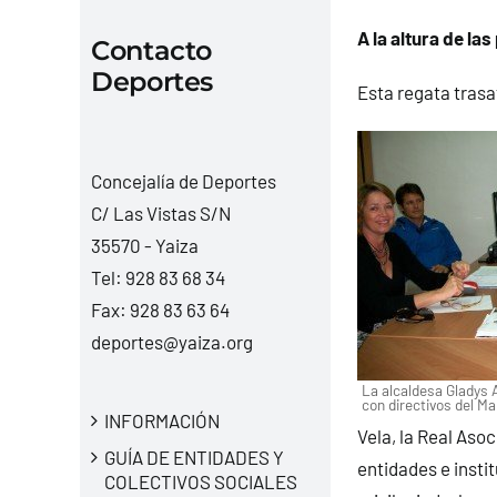
A la altura de la
Contacto
Deportes
Esta regata trasa
Concejalía de Deportes
C/ Las Vistas S/N
35570 - Yaiza
Tel:
928 83 68 34
Fax: 928 83 63 64
deportes@yaiza.org
La alcaldesa Gladys A
con directivos del Ma
INFORMACIÓN
Vela, la Real Aso
GUÍA DE ENTIDADES Y
entidades e insti
COLECTIVOS SOCIALES