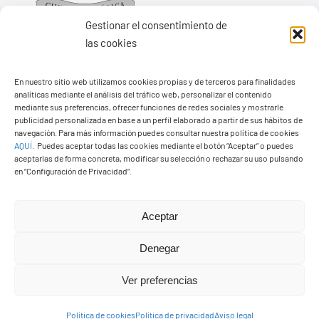
Gestionar el consentimiento de
las cookies
En nuestro sitio web utilizamos cookies propias y de terceros para finalidades
Ayuntamiento de Yaiza
analíticas mediante el análisis del tráfico web, personalizar el contenido
mediante sus preferencias, ofrecer funciones de redes sociales y mostrarle
Pza. de Los Remedios, 1
publicidad personalizada en base a un perfil elaborado a partir de sus hábitos de
navegación. Para más información puedes consultar nuestra política de cookies
35570 – Yaiza
AQUÍ
.
Puedes aceptar todas las cookies mediante el botón “Aceptar” o puedes
Tel:
928 83 62 20
aceptarlas de forma concreta, modificar su selección o rechazar su uso pulsando
en “Configuración de Privacidad”.
Toggle
Aceptar
Navigation
© Copyright2026 Ayuntamiento de Yaiza - Todos los
Transparencia
Denegar
derechos reservads
Ver preferencias
Aviso legal
Diseño web Solucionet.com
&
Cibernatural
Política de cookies
Política de privacidad
Aviso legal