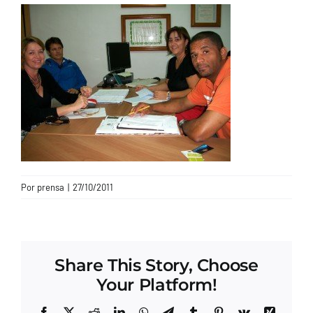
CONTACTO
Por
prensa
|
27/10/2011
Share This Story, Choose
Your Platform!
Facebook
X
Reddit
LinkedIn
WhatsApp
Telegram
Tumblr
Pinterest
Vk
Xing