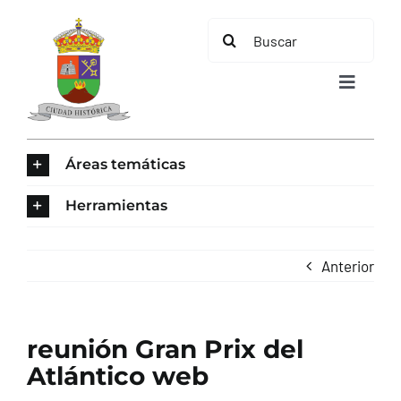
Saltar
Buscar:
al
contenido
Toggle
Navigat
INICIO
Áreas temáticas
ÁREAS TEMÁTICAS
Herramientas
EL MUNICIPIO
Anterior
AYUNTAMIENTO
reunión Gran Prix del
TURISMO
Atlántico web