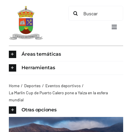
Saltar
Buscar:
al
contenido
Toggle
Navigat
INICIO
Áreas temáticas
ÁREAS TEMÁTICAS
Herramientas
EL MUNICIPIO
Home
Deportes
Eventos deportivos
La Marlin Cup de Puerto Calero pone a Yaiza en la esfera
mundial
AYUNTAMIENTO
Otras opciones
TURISMO