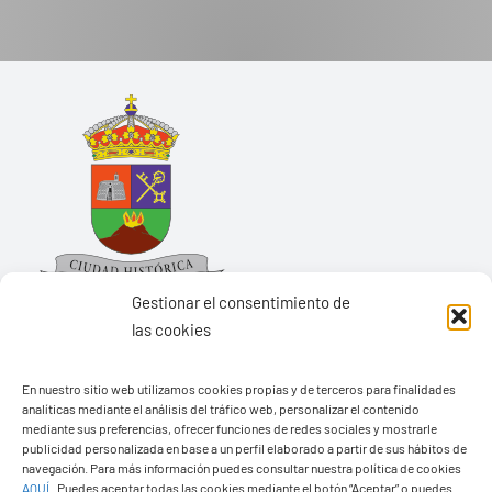
Gestionar el consentimiento de
las cookies
Ayuntamiento de Yaiza
En nuestro sitio web utilizamos cookies propias y de terceros para finalidades
analíticas mediante el análisis del tráfico web, personalizar el contenido
Pza. de Los Remedios, 1
mediante sus preferencias, ofrecer funciones de redes sociales y mostrarle
publicidad personalizada en base a un perfil elaborado a partir de sus hábitos de
35570 – Yaiza
navegación. Para más información puedes consultar nuestra política de cookies
Tel:
928 83 62 20
AQUÍ
.
Puedes aceptar todas las cookies mediante el botón “Aceptar” o puedes