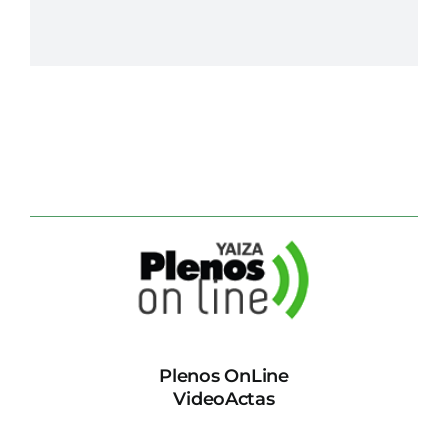
Plenos OnLine
VideoActas