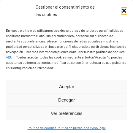
Gestionar el consentimiento de
las cookies
Ayuntamiento de Yaiza
En nuestro sitio web utilizamos cookies propias y de terceros para finalidades
Pza. de Los Remedios, 1
analíticas mediante el análisis del tráfico web, personalizar el contenido
35570 – Yaiza
mediante sus preferencias, ofrecer funciones de redes sociales y mostrarle
publicidad personalizada en base a un perfil elaborado a partir de sus hábitos de
Tel:
928 83 62 20
navegación. Para más información puedes consultar nuestra política de cookies
AQUÍ
.
Puedes aceptar todas las cookies mediante el botón “Aceptar” o puedes
aceptarlas de forma concreta, modificar su selección o rechazar su uso pulsando
en “Configuración de Privacidad”.
Toggle
Navigation
© Copyright2026 Ayuntamiento de Yaiza - Todos los
Transparencia
Aceptar
derechos reservads
Denegar
Aviso legal
Diseño web Solucionet.com
&
Cibernatural
Ver preferencias
Política de privacidad
Política de cookies
Política de privacidad
Aviso legal