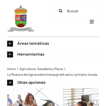
Saltar
Buscar:
al
contenido
Toggle
Navigat
INICIO
Áreas temáticas
ÁREAS TEMÁTICAS
Herramientas
EL MUNICIPIO
Home
Agricultura, Ganadería y Pesca
La Muestra de Uga enseña el empuje del sector primario insular
AYUNTAMIENTO
Otras opciones
TURISMO