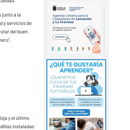
calidad.
 junto a la
d y servicios de
utar del buen
nero”.
ja y el último
dillas instaladas