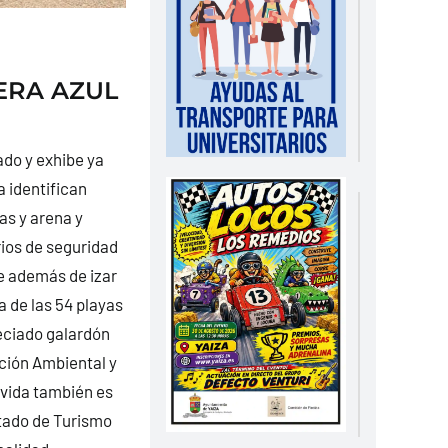
ERA AZUL
ado y exhibe ya
a identifican
as y arena y
ios de seguridad
ue además de izar
a de las 54 playas
eciado galardón
ción Ambiental y
 vida también es
stado de Turismo