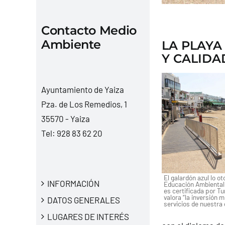
Contacto Medio
Ambiente
LA PLAYA
Y CALIDA
Ayuntamiento de Yaiza
Pza. de Los Remedios, 1
35570 - Yaiza
Tel:
928 83 62 20
El galardón azul lo o
INFORMACIÓN
Educación Ambiental 
es certificada por T
valora “la inversión m
DATOS GENERALES
servicios de nuestra
LUGARES DE INTERÉS