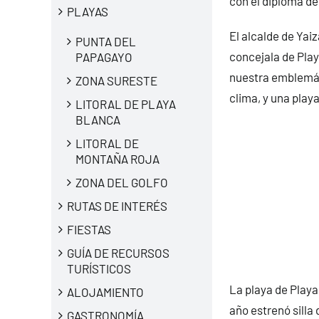
con el diploma de
PLAYAS
El alcalde de Yai
PUNTA DEL
concejala de Playa
PAPAGAYO
nuestra emblemáti
ZONA SURESTE
clima, y una play
LITORAL DE PLAYA
BLANCA
LITORAL DE
MONTAÑA ROJA
ZONA DEL GOLFO
RUTAS DE INTERÉS
FIESTAS
GUÍA DE RECURSOS
TURÍSTICOS
La playa de Playa
ALOJAMIENTO
año estrenó silla
GASTRONOMÍA