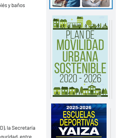
piés y baños
D), la Secretaría
guridad, entre