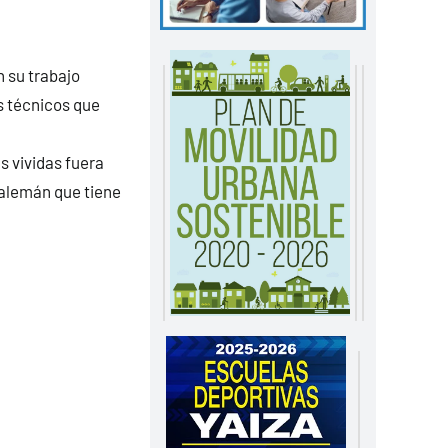
n su trabajo
os técnicos que
 vividas fuera
 alemán que tiene