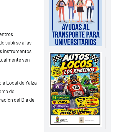
centros
do subirse a las
os instrumentos
itualmente ven
cía Local de Yaiza
rama de
ración del Día de