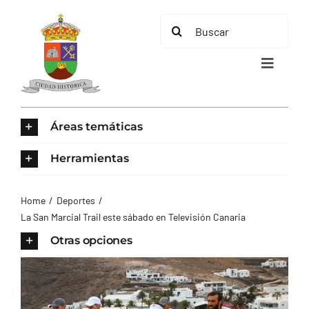
Saltar
Buscar:
al
contenido
Toggle
Navigat
INICIO
Áreas temáticas
ÁREAS TEMÁTICAS
Herramientas
EL MUNICIPIO
Home
Deportes
La San Marcial Trail este sábado en Televisión Canaria
AYUNTAMIENTO
Otras opciones
TURISMO