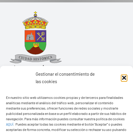
Gestionar el consentimiento de
las cookies
Ayuntamiento de Yaiza
En nuestro sitio web utilizamos cookies propias y de terceros para finalidades
Pza. de Los Remedios, 1
analíticas mediante el análisis del tráfico web, personalizar el contenido
35570 – Yaiza
mediante sus preferencias, ofrecer funciones de redes sociales y mostrarle
publicidad personalizada en base a un perfil elaborado a partir de sus hábitos de
Tel:
928 83 62 20
navegación. Para más información puedes consultar nuestra política de cookies
AQUÍ
.
Puedes aceptar todas las cookies mediante el botón “Aceptar” o puedes
aceptarlas de forma concreta, modificar su selección o rechazar su uso pulsando