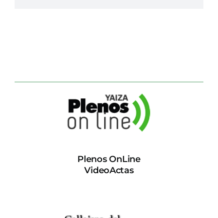
Plenos OnLine
VideoActas