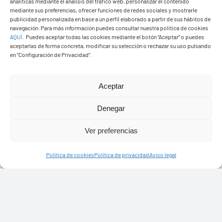
analíticas mediante el análisis del tráfico web, personalizar el contenido
mediante sus preferencias, ofrecer funciones de redes sociales y mostrarle
publicidad personalizada en base a un perfil elaborado a partir de sus hábitos de
navegación. Para más información puedes consultar nuestra política de cookies
AQUÍ
.
Puedes aceptar todas las cookies mediante el botón “Aceptar” o puedes
aceptarlas de forma concreta, modificar su selección o rechazar su uso pulsando
en “Configuración de Privacidad”.
Aceptar
Denegar
Ver preferencias
Política de cookies
Política de privacidad
Aviso legal
Ayuntamiento de Yaiza
Pza. de Los Remedios, 1