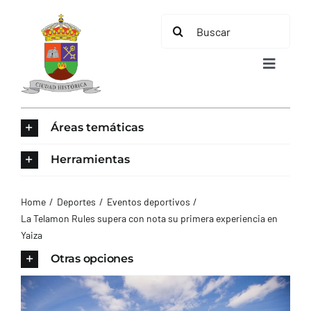
Saltar
Buscar:
al
contenido
Toggle
Navigat
INICIO
Áreas temáticas
ÁREAS TEMÁTICAS
Herramientas
EL MUNICIPIO
Home
Deportes
Eventos deportivos
La Telamon Rules supera con nota su primera experiencia en
Yaiza
AYUNTAMIENTO
Otras opciones
TURISMO