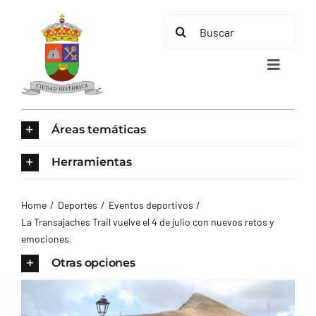
Saltar
Buscar:
al
contenido
Toggle
Navigat
INICIO
Áreas temáticas
ÁREAS TEMÁTICAS
Herramientas
EL MUNICIPIO
Home
Deportes
Eventos deportivos
La Transajaches Trail vuelve el 4 de julio con nuevos retos y
emociones
AYUNTAMIENTO
Otras opciones
TURISMO