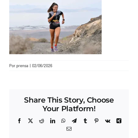
CONTACTO
Por
prensa
|
02/06/2026
Share This Story, Choose
Your Platform!
Facebook
X
Reddit
LinkedIn
WhatsApp
Telegram
Tumblr
Pinterest
Vk
Xing
Correo
electrónico