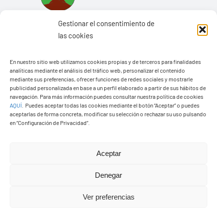
Gestionar el consentimiento de
las cookies
En nuestro sitio web utilizamos cookies propias y de terceros para finalidades
Ayuntamiento de Yaiza
analíticas mediante el análisis del tráfico web, personalizar el contenido
mediante sus preferencias, ofrecer funciones de redes sociales y mostrarle
Pza. de Los Remedios, 1
publicidad personalizada en base a un perfil elaborado a partir de sus hábitos de
navegación. Para más información puedes consultar nuestra política de cookies
35570 – Yaiza
AQUÍ
.
Puedes aceptar todas las cookies mediante el botón “Aceptar” o puedes
Tel:
928 83 62 20
aceptarlas de forma concreta, modificar su selección o rechazar su uso pulsando
en “Configuración de Privacidad”.
Toggle
Aceptar
Navigation
© Copyright2026 Ayuntamiento de Yaiza - Todos los
Transparencia
Denegar
derechos reservads
Ver preferencias
Aviso legal
Diseño web Solucionet.com
&
Cibernatural