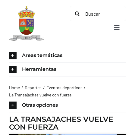
Saltar
Buscar:
al
contenido
Toggle
Navigat
INICIO
Áreas temáticas
ÁREAS TEMÁTICAS
Herramientas
EL MUNICIPIO
Home
Deportes
Eventos deportivos
La Transajaches vuelve con fuerza
AYUNTAMIENTO
Otras opciones
LA TRANSAJACHES VUELVE
TURISMO
CON FUERZA