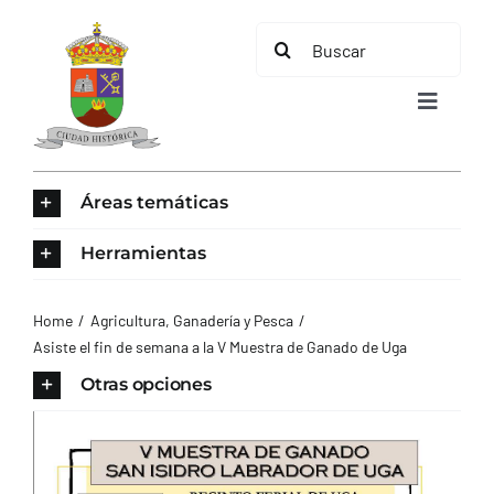
Saltar
Buscar:
al
contenido
Toggle
Navigat
INICIO
Áreas temáticas
ÁREAS TEMÁTICAS
Herramientas
EL MUNICIPIO
Home
Agricultura, Ganadería y Pesca
Asiste el fin de semana a la V Muestra de Ganado de Uga
AYUNTAMIENTO
Otras opciones
TURISMO