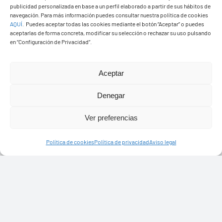
publicidad personalizada en base a un perfil elaborado a partir de sus hábitos de
navegación. Para más información puedes consultar nuestra política de cookies
AQUÍ
.
Puedes aceptar todas las cookies mediante el botón “Aceptar” o puedes
aceptarlas de forma concreta, modificar su selección o rechazar su uso pulsando
en “Configuración de Privacidad”.
Aceptar
Ayuntamiento de Yaiza
Pza. de Los Remedios, 1
Denegar
35570 – Yaiza
Ver preferencias
Tel:
928 83 62 20
Política de cookies
Política de privacidad
Aviso legal
Toggle
Navigation
© Copyright2026 Ayuntamiento de Yaiza - Todos los
Transparencia
derechos reservads
Aviso legal
Diseño web Solucionet.com
&
Cibernatural