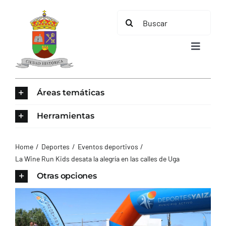
Saltar
Buscar:
al
contenido
Toggle
Navigat
INICIO
Áreas temáticas
ÁREAS TEMÁTICAS
Herramientas
EL MUNICIPIO
Home
Deportes
Eventos deportivos
La Wine Run Kids desata la alegría en las calles de Uga
AYUNTAMIENTO
Otras opciones
TURISMO