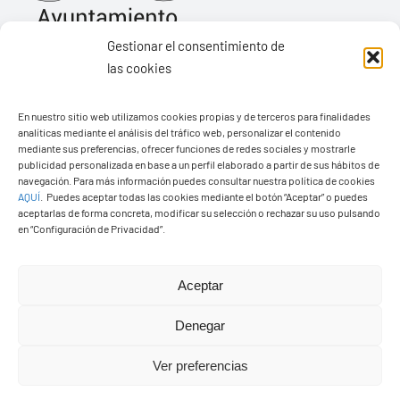
Gestionar el consentimiento de
las cookies
Ayuntamiento de Yaiza
En nuestro sitio web utilizamos cookies propias y de terceros para finalidades
Pza. de Los Remedios, 1
analíticas mediante el análisis del tráfico web, personalizar el contenido
35570 – Yaiza
mediante sus preferencias, ofrecer funciones de redes sociales y mostrarle
publicidad personalizada en base a un perfil elaborado a partir de sus hábitos de
Tel:
928 83 62 20
navegación. Para más información puedes consultar nuestra política de cookies
AQUÍ
.
Puedes aceptar todas las cookies mediante el botón “Aceptar” o puedes
aceptarlas de forma concreta, modificar su selección o rechazar su uso pulsando
en “Configuración de Privacidad”.
Toggle
Navigation
© Copyright2026 Ayuntamiento de Yaiza - Todos los
Transparencia
Aceptar
derechos reservads
Denegar
Aviso legal
Diseño web Solucionet.com
&
Cibernatural
Ver preferencias
Política de privacidad