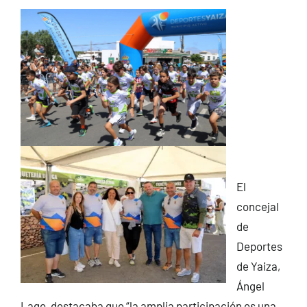
El
concejal
de
Deportes
de Yaiza,
Ángel
Lago, destacaba que “la amplia participación es una