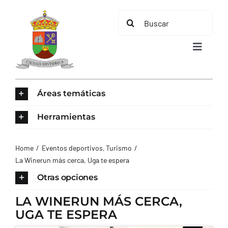
Saltar
Buscar:
al
contenido
Toggle
Navigat
INICIO
Áreas temáticas
ÁREAS TEMÁTICAS
Herramientas
EL MUNICIPIO
Home
Eventos deportivos
Turismo
La Winerun más cerca, Uga te espera
AYUNTAMIENTO
Otras opciones
LA WINERUN MÁS CERCA,
TURISMO
UGA TE ESPERA