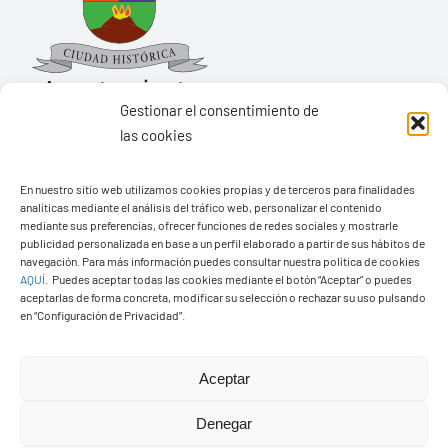
Gestionar el consentimiento de
las cookies
Ayuntamiento de Yaiza
En nuestro sitio web utilizamos cookies propias y de terceros para finalidades
Pza. de Los Remedios, 1
analíticas mediante el análisis del tráfico web, personalizar el contenido
35570 – Yaiza
mediante sus preferencias, ofrecer funciones de redes sociales y mostrarle
publicidad personalizada en base a un perfil elaborado a partir de sus hábitos de
Tel:
928 83 62 20
navegación. Para más información puedes consultar nuestra política de cookies
AQUÍ
.
Puedes aceptar todas las cookies mediante el botón “Aceptar” o puedes
aceptarlas de forma concreta, modificar su selección o rechazar su uso pulsando
en “Configuración de Privacidad”.
Toggle
Navigation
© Copyright2026 Ayuntamiento de Yaiza - Todos los
Transparencia
Aceptar
derechos reservads
Denegar
Aviso legal