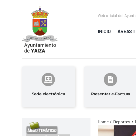
Saltar
al
Web oficial del Ayunt
contenido
INICIO
ÁREAS T
Sede electrónica
Presentar e-Factura
Home
Deportes