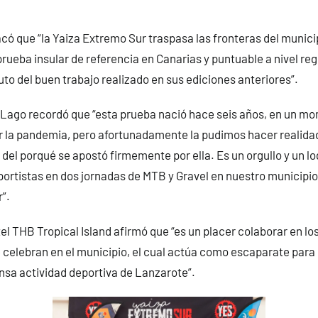
ó que “la Yaiza Extremo Sur traspasa las fronteras del munic
rueba insular de referencia en Canarias y puntuable a nivel regi
uto del buen trabajo realizado en sus ediciones anteriores”.
l Lago recordó que “esta prueba nació hace seis años, en un 
 la pandemia, pero afortunadamente la pudimos hacer realidad
 del porqué se apostó firmemente por ella. Es un orgullo y un 
ortistas en dos jornadas de MTB y Gravel en nuestro municipio
r”.
tel THB Tropical Island afirmó que “es un placer colaborar en lo
 celebran en el municipio, el cual actúa como escaparate para 
nsa actividad deportiva de Lanzarote”.