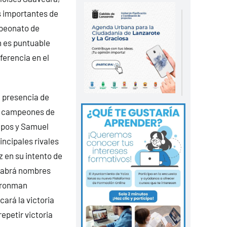
s importantes de
mpeonato de
én es puntuable
ferencia en el
a presencia de
os campeones de
mpos y Samuel
ncipales rivales
 en su intento de
 habrá nombres
 Ironman
ará la victoria
epetir victoria