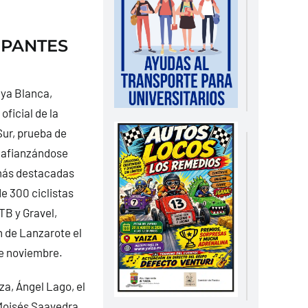
IPANTES
aya Blanca,
oficial de la
Sur, prueba de
 afianzándose
 más destacadas
e 300 ciclistas
B y Gravel,
n de Lanzarote el
e noviembre.
za, Ángel Lago, el
Moisés Saavedra,