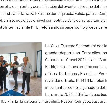
n el crecimiento y consolidación del evento, así como detalle
ón. Este año, la Yaiza Extremo Sur es prueba válida para el Ca
, un hito que eleva el nivel competitivo de la carrera, y tambi
o Interinsular de MTB, reforzando su papel como prueba de re
La Yaiza Extremo Sur contará con l
grandes deportistas. Entre ellos, l
Canarias de Gravel 2024, Isabel Ca
Rodríguez, quienes tendrán como pri
a Tessa Kortekaas y Francisco Pérez
revalidar el título. En MTB también
importantes, como la ganadora del
Lanzarote 2023, Lidia Dant, que busc
e 100 km. En la categoría masculina, Néstor Rodríguez buscará r