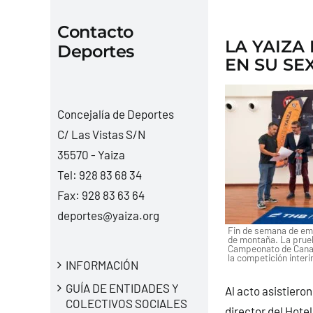
Contacto
LA YAIZA
Deportes
EN SU SE
Concejalía de Deportes
C/ Las Vistas S/N
35570 - Yaiza
Tel:
928 83 68 34
Fax: 928 83 63 64
deportes@yaiza.org
Fin de semana de emo
de montaña. La prueb
Campeonato de Canar
la competición inter
INFORMACIÓN
GUÍA DE ENTIDADES Y
Al acto asistieron
COLECTIVOS SOCIALES
director del Hote