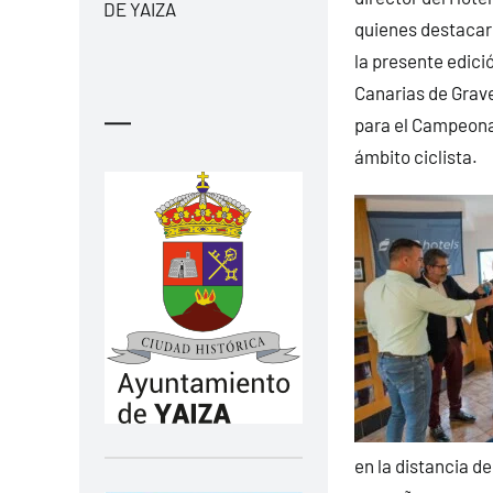
DE YAIZA
quienes destacaro
la presente edici
Canarias de Gravel
—
para el Campeonat
ámbito ciclista.
en la distancia d