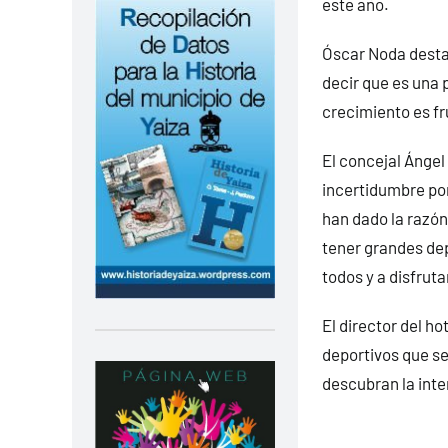
este año.
Óscar Noda destac
decir que es una p
crecimiento es fr
El concejal Ánge
incertidumbre por
han dado la razón
tener grandes dep
todos y a disfruta
El director del ho
deportivos que se
descubran la inte