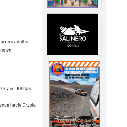
carrera adultos.
ing en
TB/Gravel 100 km
lanca hacia Órzola