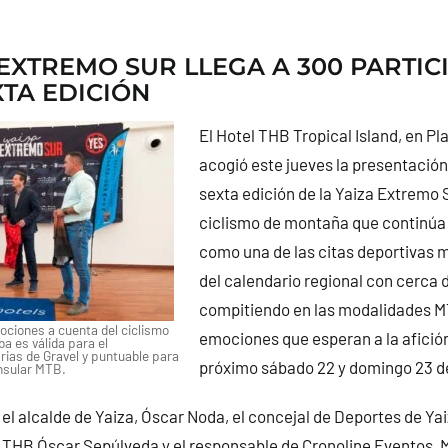
 EXTREMO SUR LLEGA A 300 PARTIC
XTA EDICIÓN
El Hotel THB Tropical Island, en Pl
acogió este jueves la presentación 
sexta edición de la Yaiza Extremo 
ciclismo de montaña que continúa
como una de las citas deportivas
del calendario regional con cerca d
compitiendo en las modalidades MT
ciones a cuenta del ciclismo
emociones que esperan a la afició
a es válida para el
ias de Gravel y puntuable para
próximo sábado 22 y domingo 23 d
insular MTB.
 el alcalde de Yaiza, Óscar Noda, el concejal de Deportes de Yai
l THB Óscar Sepúlveda y el responsable de Cronoline Eventos, 