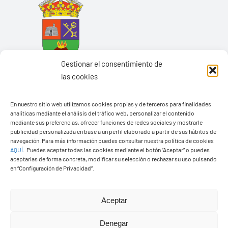
Gestionar el consentimiento de
las cookies
En nuestro sitio web utilizamos cookies propias y de terceros para finalidades
analíticas mediante el análisis del tráfico web, personalizar el contenido
mediante sus preferencias, ofrecer funciones de redes sociales y mostrarle
Ayuntamiento de Yaiza
publicidad personalizada en base a un perfil elaborado a partir de sus hábitos de
navegación. Para más información puedes consultar nuestra política de cookies
Pza. de Los Remedios, 1
AQUÍ
.
Puedes aceptar todas las cookies mediante el botón “Aceptar” o puedes
35570 – Yaiza
aceptarlas de forma concreta, modificar su selección o rechazar su uso pulsando
en “Configuración de Privacidad”.
Tel:
928 83 62 20
Aceptar
Toggle
Navigation
Denegar