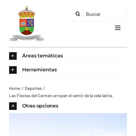
Saltar
Buscar:
al
contenido
Toggle
Navigat
INICIO
Áreas temáticas
ÁREAS TEMÁTICAS
Herramientas
EL MUNICIPIO
Home
Deportes
Las Fiestas del Carmen arropan el sentir de la vela latina
AYUNTAMIENTO
Otras opciones
TURISMO