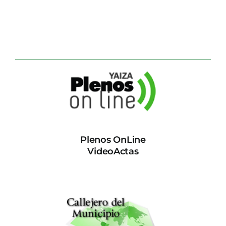
Plenos OnLine
VideoActas