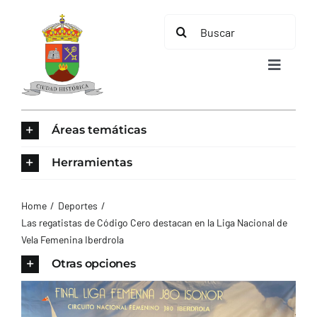
Saltar
Buscar:
al
contenido
Toggle
Navigat
INICIO
Áreas temáticas
ÁREAS TEMÁTICAS
Herramientas
EL MUNICIPIO
Home
Deportes
Las regatistas de Código Cero destacan en la Liga Nacional de
Vela Femenina Iberdrola
AYUNTAMIENTO
Otras opciones
TURISMO