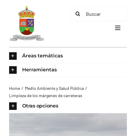
Saltar
Buscar:
al
contenido
Toggle
Navigat
INICIO
Áreas temáticas
ÁREAS TEMÁTICAS
Herramientas
EL MUNICIPIO
Home
Medio Ambiente y Salud Pública
Limpieza de los márgenes de carreteras
AYUNTAMIENTO
Otras opciones
TURISMO