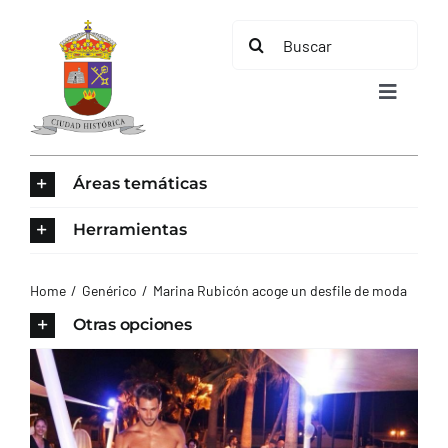
Saltar
Buscar:
al
contenido
Toggle
Navigat
INICIO
Áreas temáticas
ÁREAS TEMÁTICAS
Herramientas
EL MUNICIPIO
Home
Genérico
Marina Rubicón acoge un desfile de moda
Otras opciones
AYUNTAMIENTO
TURISMO