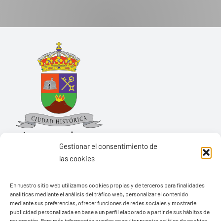
Gestionar el consentimiento de
las cookies
Ayuntamiento de Yaiza
En nuestro sitio web utilizamos cookies propias y de terceros para finalidades
Pza. de Los Remedios, 1
analíticas mediante el análisis del tráfico web, personalizar el contenido
35570 – Yaiza
mediante sus preferencias, ofrecer funciones de redes sociales y mostrarle
publicidad personalizada en base a un perfil elaborado a partir de sus hábitos de
Tel:
928 83 62 20
navegación. Para más información puedes consultar nuestra política de cookies