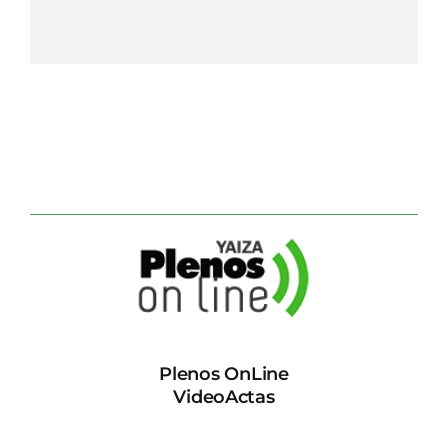
Plenos OnLine
VideoActas