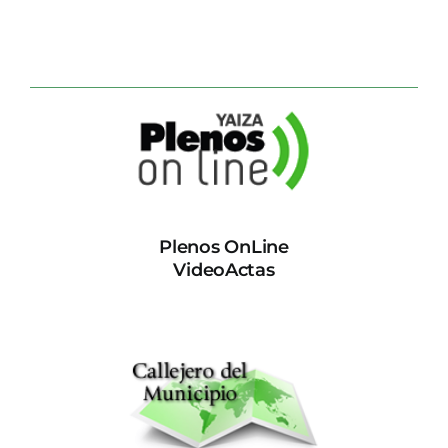
Plenos OnLine
VideoActas