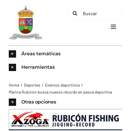
Saltar
Buscar:
al
contenido
Toggle
Navigat
INICIO
Áreas temáticas
ÁREAS TEMÁTICAS
Herramientas
EL MUNICIPIO
Home
Deportes
Eventos deportivos
Marina Rubicón busca nuevos récords en pesca deportiva
AYUNTAMIENTO
Otras opciones
TURISMO