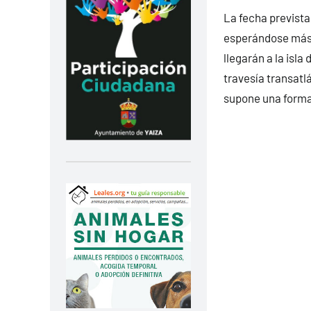
La fecha prevista 
esperándose más 
llegarán a la isl
travesía transatl
supone una forma 