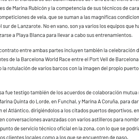
nes de Marina Rubicón y la competencia de sus técnicos de cara
ompeticiones de vela, que se suman a las magníficas condicio
l sur de Lanzarote. No en vano, son ya varios los equipos que 
zarse a Playa Blanca para llevar a cabo sus entrenamientos.
contrato entre ambas partes incluyen también la celebración 
tes de la Barcelona World Race entre el Port Vell de Barcelona
 la rotulación de varios barcos con la imagen del propio puerto
sa fue testigo también de los acuerdos de colaboración mutua 
arina Quinta do Lorde, en Funchal, y Marina A Coruña, para dar 
 el Atlántico, dirigiéndolos a los citados puertos deportivos, 
en conversaciones avanzadas con varios astilleros para nombr
unto de servicio técnico oficial en la zona, con lo que se podr
 los clientes locales como a los que se encuentren de paso.