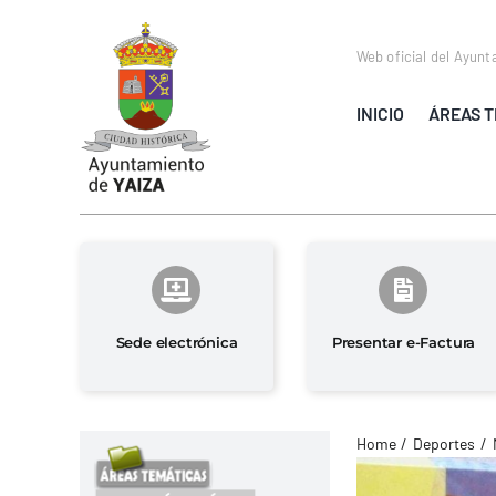
Saltar
al
Web oficial del Ayunt
contenido
INICIO
ÁREAS T
Sede electrónica
Presentar e-Factura
Home
Deportes