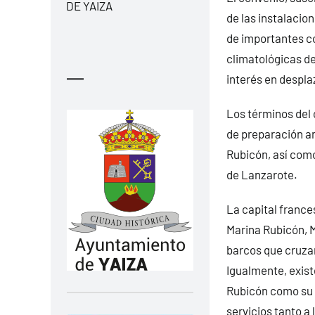
DE YAIZA
de las instalacio
de importantes c
climatológicas de
—
interés en despla
Los términos del 
de preparación an
Rubicón, así como
de Lanzarote.
La capital france
Marina Rubicón, M
barcos que cruzan
Igualmente, exist
Rubicón como su p
servicios tanto a