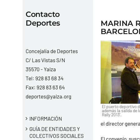
Contacto
Deportes
MARINA R
BARCELON
Concejalía de Deportes
C/ Las Vistas S/N
35570 - Yaiza
Tel:
928 83 68 34
Fax: 928 83 63 64
deportes@yaiza.org
El puerto deportivo 
además la salida de 
Rally 2013’.
INFORMACIÓN
el director gener
GUÍA DE ENTIDADES Y
COLECTIVOS SOCIALES
El convenio, suscr