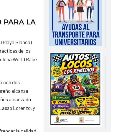
 PARA LA
 (Playa Blanca)
rácticas de los
celona World Race
la con dos
sureño alcanza
 años alcanzado
 Lasso Lorenzo, y
frendar la calidad