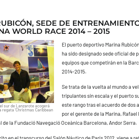
UBICÓN, SEDE DE ENTRENAMIENTO
A WORLD RACE 2014 – 2015
El puerto deportivo Marina Rubicón
ha sido designado sede oficial de p
equipos que competirán en la Bar
2014-2015.
Se trata de la vuelta al mundo a ve
tripulantes sin escala y el puerto 
este rango tras el acuerdo de dos
del sur de Lanzarote acogerá
la regata ‘Christmas Caribbean
por el gerente de la Marina, Rafael
al de la Fundació Navegació Oceànica Barcelona, Andor Serra.
ito en el transcurso del Salón Náutico de París 2012, viene a re