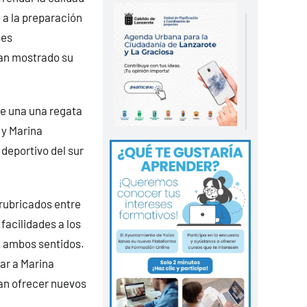
 a la preparación
nes
han mostrado su
de una una regata
 y Marina
 deportivo del sur
rubricados entre
facilidades a los
en ambos sentidos.
ar a Marina
ían ofrecer nuevos