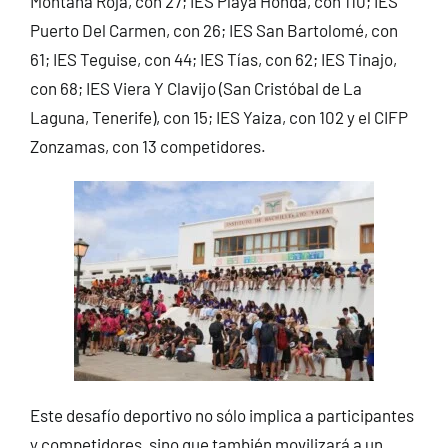
Montaña Roja, con 27; IES Playa Honda, con 110; IES
Puerto Del Carmen, con 26; IES San Bartolomé, con
61; IES Teguise, con 44; IES Tías, con 62; IES Tinajo,
con 68; IES Viera Y Clavijo (San Cristóbal de La
Laguna, Tenerife), con 15; IES Yaiza, con 102 y el CIFP
Zonzamas, con 13 competidores.
Este desafío deportivo no sólo implica a participantes
y competidores, sino que también movilizará a un