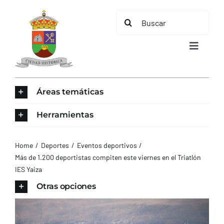
Saltar
Buscar:
al
contenido
Toggle
Navigat
INICIO
Áreas temáticas
ÁREAS TEMÁTICAS
Herramientas
EL MUNICIPIO
Home
Deportes
Eventos deportivos
Más de 1.200 deportistas compiten este viernes en el Triatlón
IES Yaiza
AYUNTAMIENTO
Otras opciones
TURISMO