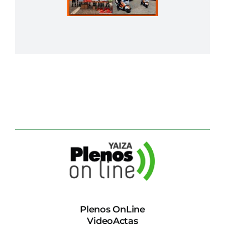
Plenos OnLine
VideoActas