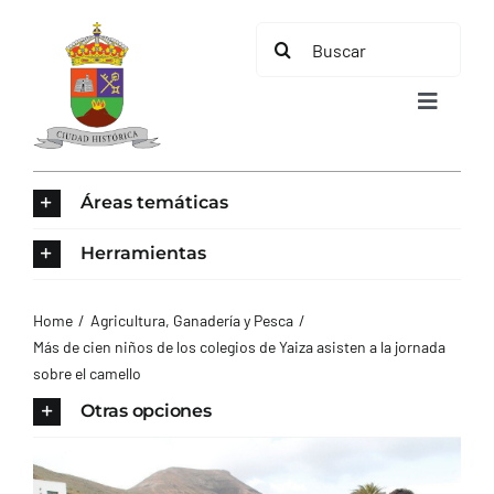
Saltar
Buscar:
al
contenido
Toggle
Navigat
INICIO
Áreas temáticas
ÁREAS TEMÁTICAS
Herramientas
EL MUNICIPIO
Home
Agricultura, Ganadería y Pesca
Más de cien niños de los colegios de Yaiza asisten a la jornada
sobre el camello
AYUNTAMIENTO
Otras opciones
TURISMO