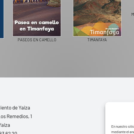
M
PASEOS EN CAMELLO
TIMANFAYA
ento de Yaiza
Los Remedios, 1
Yaiza
En nuestro siti
mediante el aná
83 62 20