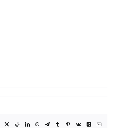
Facebook
X
Reddit
LinkedIn
WhatsApp
Telegram
Tumblr
Pinterest
Vk
Xing
Correo