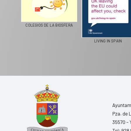
CICLA
COLEGIOS DE LA BIOSFERA
LIVING IN SPAIN
Ayuntami
Pza. de 
35570 – 
Tel:
928 