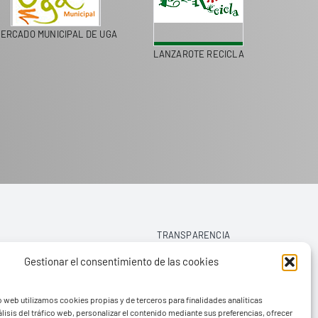
ERCADO MUNICIPAL DE UGA
LANZAROTE RECICLA
COLEGI
TRANSPARENCIA
Gestionar el consentimiento de las cookies
AVISO LEGAL
o web utilizamos cookies propias y de terceros para finalidades analíticas
POLÍTICA DE PRIVACIDAD
lisis del tráfico web, personalizar el contenido mediante sus preferencias, ofrecer