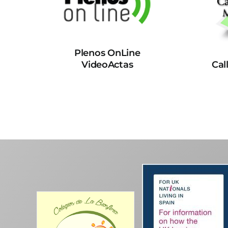
Plenos OnLine
VideoActas
Cal