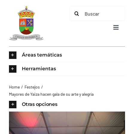
Saltar
Buscar:
al
contenido
Toggle
Navigat
INICIO
Áreas temáticas
ÁREAS TEMÁTICAS
Herramientas
EL MUNICIPIO
Home
Festejos
Mayores de Yaiza hacen gala de su arte y alegría
AYUNTAMIENTO
Otras opciones
TURISMO