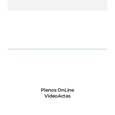
Plenos OnLine
VideoActas