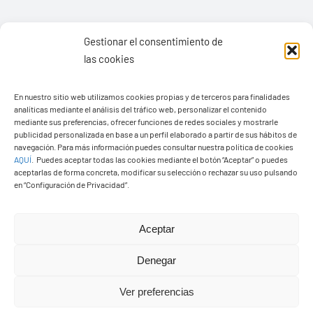
35570 – Yaiza
Tel:
928 83 62 20
Gestionar el consentimiento de
las cookies
Toggle
Navigation
En nuestro sitio web utilizamos cookies propias y de terceros para finalidades
analíticas mediante el análisis del tráfico web, personalizar el contenido
© Copyright2026 Ayuntamiento de Yaiza - Todos los
Transparencia
mediante sus preferencias, ofrecer funciones de redes sociales y mostrarle
derechos reservads
publicidad personalizada en base a un perfil elaborado a partir de sus hábitos de
navegación. Para más información puedes consultar nuestra política de cookies
Aviso legal
AQUÍ
.
Puedes aceptar todas las cookies mediante el botón “Aceptar” o puedes
Diseño web Solucionet.com
&
Cibernatural
aceptarlas de forma concreta, modificar su selección o rechazar su uso pulsando
en “Configuración de Privacidad”.
Política de privacidad
Aceptar
Política de cookies (UE)
Denegar
Ver preferencias