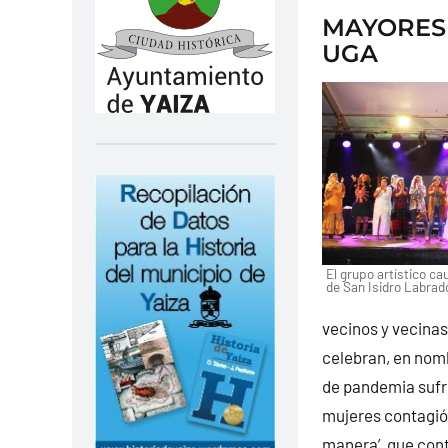
MAYORES 
UGA
El grupo artístico cau
de San Isidro Labrad
vecinos y vecinas
celebran, en nombr
de pandemia sufri
mujeres contagió 
manera’, que con