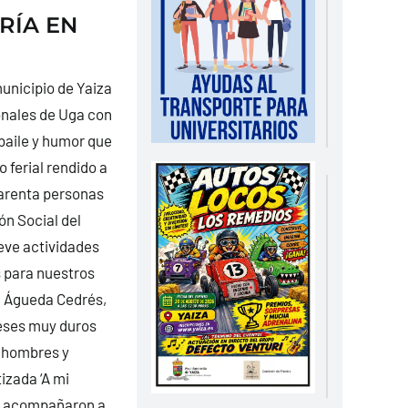
RÍA EN
municipio de Yaiza
ronales de Uga con
baile y humor que
o ferial rendido a
uarenta personas
ón Social del
ve actividades
s para nuestros
a, Águeda Cedrés,
 meses muy duros
e hombres y
izada ‘A mi
ue acompañaron a