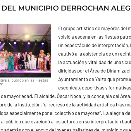
DEL MUNICIPIO DERROCHAN ALEG
El grupo artístico de mayores del 
volvió a escena en las fiestas pat
un espectáculo de interpretación, 
cautivó a la asistencia de un recint
la actuación y vitalidad de unas c
dirigidas por el Área de Dinamizaci
Ayuntamiento de Yaiza que promue
tiva al público en las Fiestas
or.
escénicas, deportivas y formativa
 de mayor edad. El alcalde, Óscar Noda, y la concejala del Áre
e de la Institución, “el regreso de la actividad artística tras
dos especialmente por el colectivo de mayores”. La alegría d
al público que ovacionó a los actores en su interpretación baut
tó además con el apoyo de jóvenes bailarines del municipio q