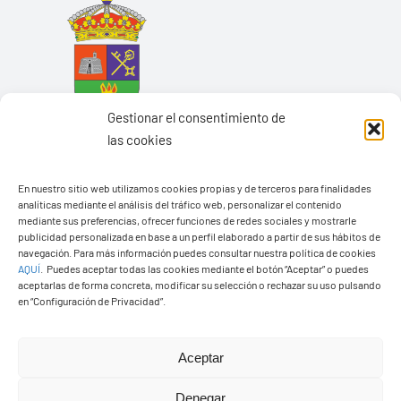
Gestionar el consentimiento de
las cookies
En nuestro sitio web utilizamos cookies propias y de terceros para finalidades
analíticas mediante el análisis del tráfico web, personalizar el contenido
mediante sus preferencias, ofrecer funciones de redes sociales y mostrarle
Ayuntamiento de Yaiza
publicidad personalizada en base a un perfil elaborado a partir de sus hábitos de
navegación. Para más información puedes consultar nuestra política de cookies
Pza. de Los Remedios, 1
AQUÍ
.
Puedes aceptar todas las cookies mediante el botón “Aceptar” o puedes
35570 – Yaiza
aceptarlas de forma concreta, modificar su selección o rechazar su uso pulsando
en “Configuración de Privacidad”.
Tel:
928 83 62 20
Aceptar
Toggle
Navigation
Denegar