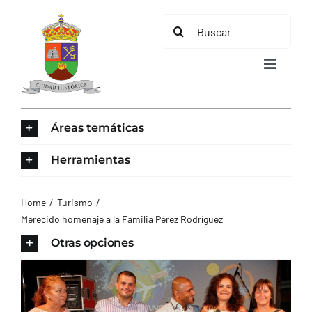
Saltar
Buscar:
al
contenido
Toggle
Navigat
INICIO
Áreas temáticas
ÁREAS TEMÁTICAS
Herramientas
EL MUNICIPIO
Home
Turismo
Merecido homenaje a la Familia Pérez Rodríguez
AYUNTAMIENTO
Otras opciones
TURISMO