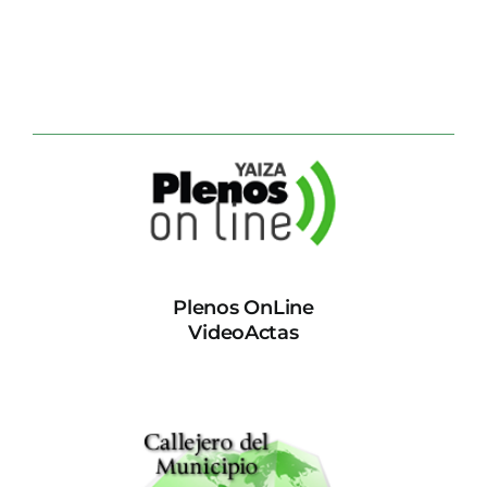
Plenos OnLine
VideoActas