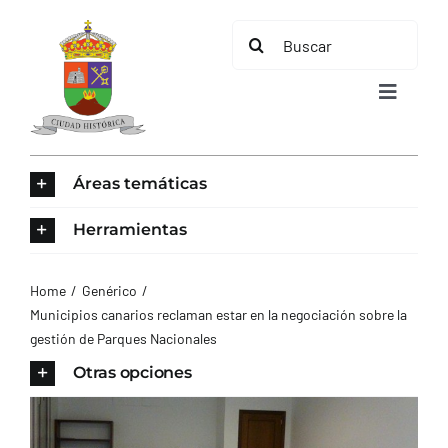
Saltar
Buscar:
al
contenido
Toggle
Navigat
INICIO
Áreas temáticas
ÁREAS TEMÁTICAS
Herramientas
EL MUNICIPIO
Home
Genérico
Municipios canarios reclaman estar en la negociación sobre la
gestión de Parques Nacionales
AYUNTAMIENTO
Otras opciones
TURISMO