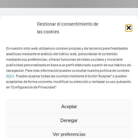
Gestionar el consentimiento de
las cookies
En nuestro sitio web utilizamos cookies propias y de terceros para finalidades
analíticas mediante el análisis del tráfico web, personalizar el contenido
mediante sus preferencias, ofrecer funciones de redes sociales y mostrarle
publicidad personalizada en base a un perfil elaborado a partir de sus hábitos de
navegación. Para más información puedes consultar nuestra política de cookies
AQUÍ
.
Puedes aceptar todas las cookies mediante el botón “Aceptar” o puedes
aceptarlas de forma concreta, modificar su selección o rechazar su uso pulsando
en “Configuración de Privacidad”.
Ayuntamiento de Yaiza
Aceptar
Pza. de Los Remedios, 1
35570 – Yaiza
Denegar
Tel:
928 83 62 20
Ver preferencias