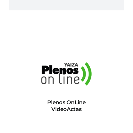
Plenos OnLine
VideoActas