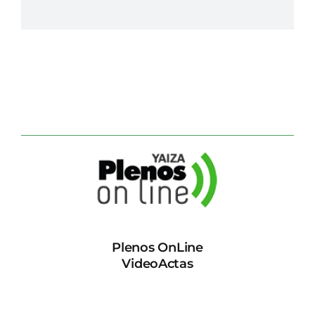
Plenos OnLine
VideoActas