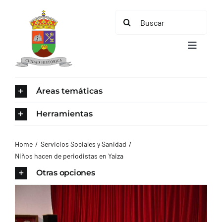
Saltar
Buscar:
al
contenido
Toggle
Navigat
INICIO
Áreas temáticas
ÁREAS TEMÁTICAS
Herramientas
EL MUNICIPIO
Home
Servicios Sociales y Sanidad
Niños hacen de periodistas en Yaiza
AYUNTAMIENTO
Otras opciones
TURISMO