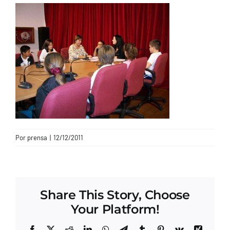
CONTACTO
Por
prensa
|
12/12/2011
Share This Story, Choose
Your Platform!
Facebook
X
Reddit
LinkedIn
WhatsApp
Telegram
Tumblr
Pinterest
Vk
Xing