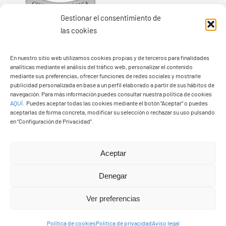
Gestionar el consentimiento de
las cookies
En nuestro sitio web utilizamos cookies propias y de terceros para finalidades
Ayuntamiento de Yaiza
analíticas mediante el análisis del tráfico web, personalizar el contenido
mediante sus preferencias, ofrecer funciones de redes sociales y mostrarle
Pza. de Los Remedios, 1
publicidad personalizada en base a un perfil elaborado a partir de sus hábitos de
35570 – Yaiza
navegación. Para más información puedes consultar nuestra política de cookies
AQUÍ
.
Puedes aceptar todas las cookies mediante el botón “Aceptar” o puedes
Tel:
928 83 62 20
aceptarlas de forma concreta, modificar su selección o rechazar su uso pulsando
en “Configuración de Privacidad”.
Toggle
Aceptar
Navigation
© Copyright2026 Ayuntamiento de Yaiza - Todos los
Transparencia
Denegar
derechos reservads
Ver preferencias
Aviso legal
Diseño web Solucionet.com
&
Cibernatural
Política de cookies
Política de privacidad
Aviso legal