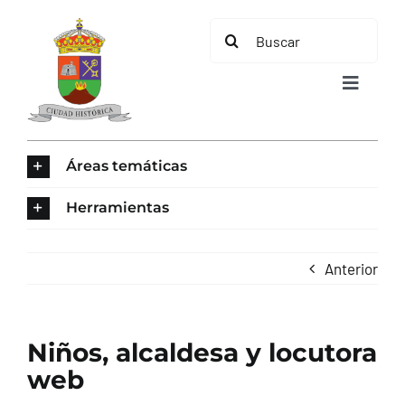
Saltar
Buscar:
al
contenido
Toggle
Navigat
INICIO
Áreas temáticas
ÁREAS TEMÁTICAS
Herramientas
EL MUNICIPIO
Anterior
AYUNTAMIENTO
Niños, alcaldesa y locutora
TURISMO
web