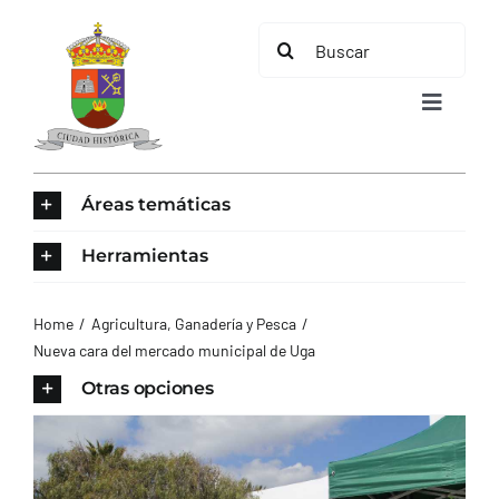
Saltar
Buscar:
al
contenido
Toggle
Navigat
INICIO
Áreas temáticas
ÁREAS TEMÁTICAS
Herramientas
EL MUNICIPIO
Home
Agricultura, Ganadería y Pesca
Nueva cara del mercado municipal de Uga
AYUNTAMIENTO
Otras opciones
TURISMO