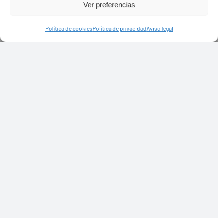
Ver preferencias
Política de cookies
Política de privacidad
Aviso legal
Ayuntamiento de Yaiza
Pza. de Los Remedios, 1