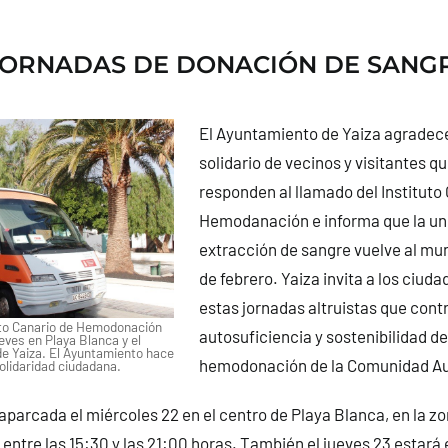
JORNADAS DE DONACIÓN DE SANG
El Ayuntamiento de Yaiza agradece
solidario de vecinos y visitantes q
responden al llamado del Instituto
Hemodanación e informa que la un
extracción de sangre vuelve al muni
de febrero. Yaiza invita a los ciud
estas jornadas altruistas que contr
uto Canario de Hemodonación
autosuficiencia y sostenibilidad d
eves en Playa Blanca y el
de Yaiza. El Ayuntamiento hace
hemodonación de la Comunidad A
olidaridad ciudadana.
aparcada el miércoles 22 en el centro de Playa Blanca, en la zo
, entre las 15:30 y las 21:00 horas. También el jueves 23 estará