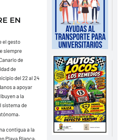
RE EN
 el gesto
ue siempre
 Canario de
idad de
cipio del 22 al 24
adanos a apoyar
ibuyen a la
el sistema de
utónoma.
na contigua a la
 en Playa Blanca,