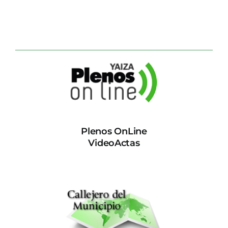
Plenos OnLine
VideoActas