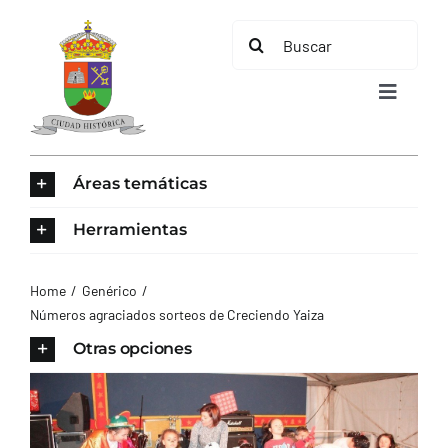
Saltar
Buscar:
al
contenido
Toggle
Navigat
INICIO
Áreas temáticas
ÁREAS TEMÁTICAS
Herramientas
EL MUNICIPIO
Home
Genérico
Números agraciados sorteos de Creciendo Yaiza
AYUNTAMIENTO
Otras opciones
TURISMO