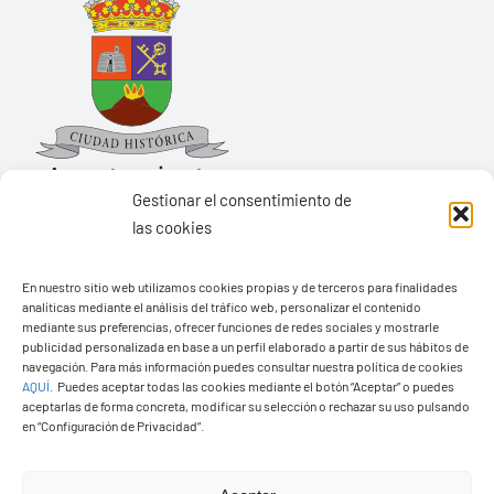
Gestionar el consentimiento de
las cookies
Ayuntamiento de Yaiza
En nuestro sitio web utilizamos cookies propias y de terceros para finalidades
Pza. de Los Remedios, 1
analíticas mediante el análisis del tráfico web, personalizar el contenido
35570 – Yaiza
mediante sus preferencias, ofrecer funciones de redes sociales y mostrarle
publicidad personalizada en base a un perfil elaborado a partir de sus hábitos de
Tel:
928 83 62 20
navegación. Para más información puedes consultar nuestra política de cookies
AQUÍ
.
Puedes aceptar todas las cookies mediante el botón “Aceptar” o puedes
aceptarlas de forma concreta, modificar su selección o rechazar su uso pulsando
en “Configuración de Privacidad”.
Toggle
Navigation
© Copyright2026 Ayuntamiento de Yaiza - Todos los
Transparencia