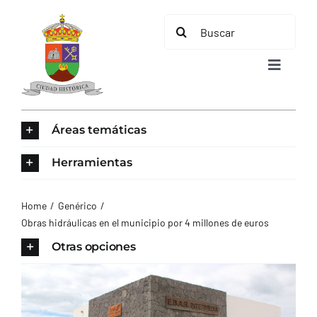
Saltar
Buscar:
al
contenido
Toggle
Navigat
INICIO
Áreas temáticas
ÁREAS TEMÁTICAS
Herramientas
EL MUNICIPIO
Home
Genérico
Obras hidráulicas en el municipio por 4 millones de euros
AYUNTAMIENTO
Otras opciones
TURISMO