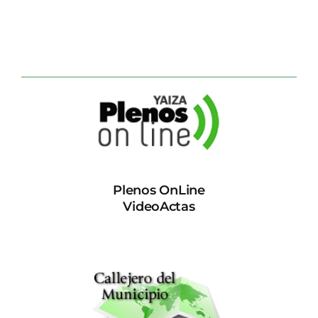
Plenos OnLine
VideoActas