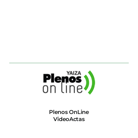
Plenos OnLine
VideoActas