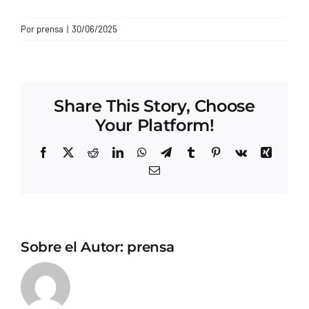
CONTACTO
Por
prensa
|
30/06/2025
Share This Story, Choose
Your Platform!
Facebook
X
Reddit
LinkedIn
WhatsApp
Telegram
Tumblr
Pinterest
Vk
Xing
Correo
electrónico
Sobre el Autor:
prensa