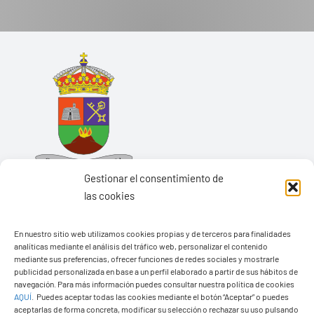
Gestionar el consentimiento de
las cookies
En nuestro sitio web utilizamos cookies propias y de terceros para finalidades
analíticas mediante el análisis del tráfico web, personalizar el contenido
Ayuntamiento de Yaiza
mediante sus preferencias, ofrecer funciones de redes sociales y mostrarle
Pza. de Los Remedios, 1
publicidad personalizada en base a un perfil elaborado a partir de sus hábitos de
navegación. Para más información puedes consultar nuestra política de cookies
35570 – Yaiza
AQUÍ
.
Puedes aceptar todas las cookies mediante el botón “Aceptar” o puedes
Tel:
928 83 62 20
aceptarlas de forma concreta, modificar su selección o rechazar su uso pulsando