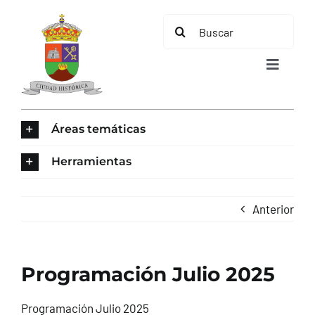
Saltar
Buscar:
al
contenido
Toggle
Navigat
INICIO
Áreas temáticas
ÁREAS TEMÁTICAS
Herramientas
EL MUNICIPIO
Anterior
AYUNTAMIENTO
Programación Julio 2025
TURISMO
Programación Julio 2025