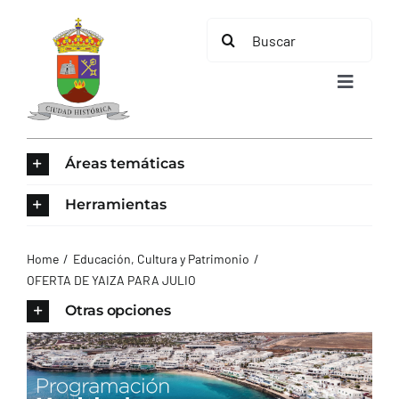
Saltar
Buscar:
al
contenido
Toggle
Navigat
INICIO
Áreas temáticas
ÁREAS TEMÁTICAS
Herramientas
EL MUNICIPIO
Home
Educación, Cultura y Patrimonio
OFERTA DE YAIZA PARA JULIO
AYUNTAMIENTO
Otras opciones
TURISMO