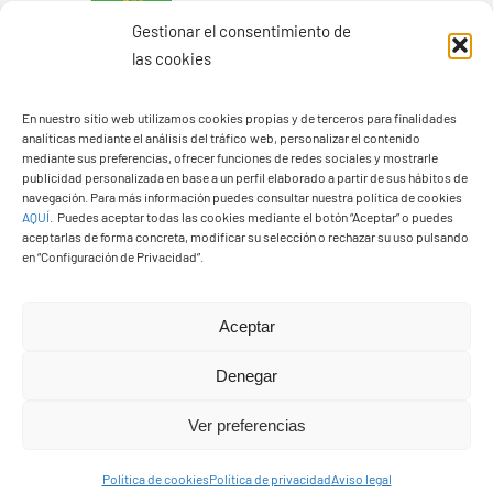
Gestionar el consentimiento de
las cookies
En nuestro sitio web utilizamos cookies propias y de terceros para finalidades
analíticas mediante el análisis del tráfico web, personalizar el contenido
mediante sus preferencias, ofrecer funciones de redes sociales y mostrarle
Ayuntamiento de Yaiza
publicidad personalizada en base a un perfil elaborado a partir de sus hábitos de
navegación. Para más información puedes consultar nuestra política de cookies
Pza. de Los Remedios, 1
AQUÍ
.
Puedes aceptar todas las cookies mediante el botón “Aceptar” o puedes
35570 – Yaiza
aceptarlas de forma concreta, modificar su selección o rechazar su uso pulsando
en “Configuración de Privacidad”.
Tel:
928 83 62 20
Aceptar
Toggle
Navigation
Denegar
© Copyright2026 Ayuntamiento de Yaiza - Todos los
Transparencia
Ver preferencias
derechos reservads
Aviso legal
Política de cookies
Política de privacidad
Aviso legal
Diseño web Solucionet.com
&
Cibernatural