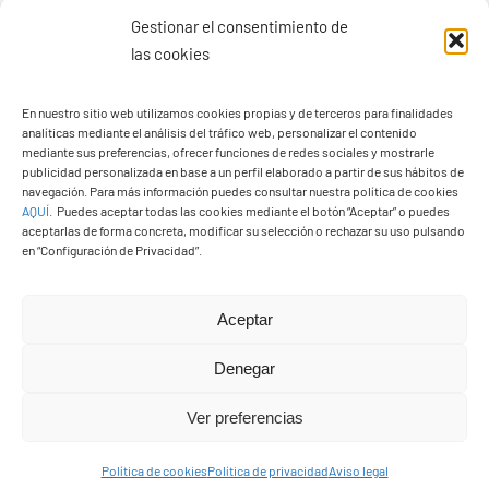
Gestionar el consentimiento de
las cookies
Ayuntamiento de Yaiza
En nuestro sitio web utilizamos cookies propias y de terceros para finalidades
Pza. de Los Remedios, 1
analíticas mediante el análisis del tráfico web, personalizar el contenido
35570 – Yaiza
mediante sus preferencias, ofrecer funciones de redes sociales y mostrarle
publicidad personalizada en base a un perfil elaborado a partir de sus hábitos de
Tel:
928 83 62 20
navegación. Para más información puedes consultar nuestra política de cookies
AQUÍ
.
Puedes aceptar todas las cookies mediante el botón “Aceptar” o puedes
aceptarlas de forma concreta, modificar su selección o rechazar su uso pulsando
en “Configuración de Privacidad”.
Toggle
Navigation
© Copyright2026 Ayuntamiento de Yaiza - Todos los
Transparencia
Aceptar
derechos reservads
Denegar
Aviso legal
Diseño web Solucionet.com
&
Cibernatural
Ver preferencias
Política de privacidad
Política de cookies
Política de privacidad
Aviso legal