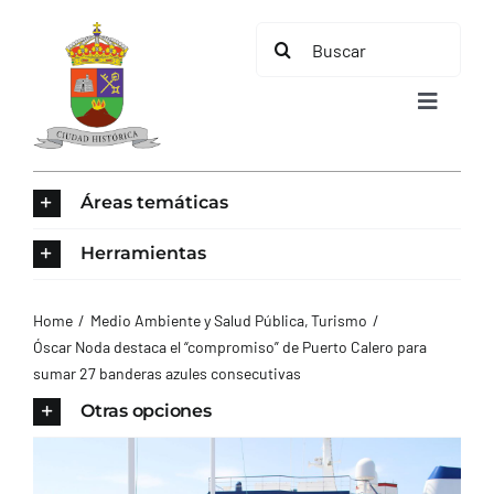
Saltar
Buscar:
al
contenido
Toggle
Navigat
INICIO
Áreas temáticas
ÁREAS TEMÁTICAS
Herramientas
EL MUNICIPIO
Home
Medio Ambiente y Salud Pública
Turismo
Óscar Noda destaca el “compromiso” de Puerto Calero para
sumar 27 banderas azules consecutivas
AYUNTAMIENTO
Otras opciones
TURISMO