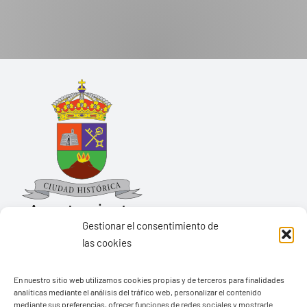
Gestionar el consentimiento de
las cookies
Ayuntamiento de Yaiza
En nuestro sitio web utilizamos cookies propias y de terceros para finalidades
Pza. de Los Remedios, 1
analíticas mediante el análisis del tráfico web, personalizar el contenido
35570 – Yaiza
mediante sus preferencias, ofrecer funciones de redes sociales y mostrarle