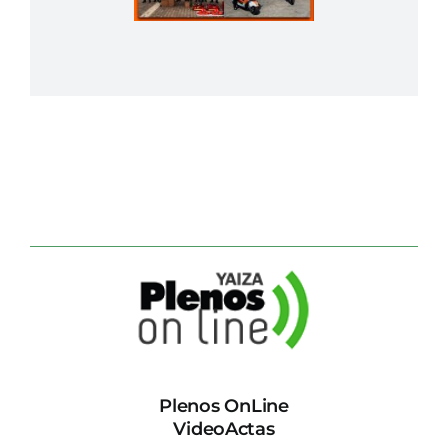
Plenos OnLine
VideoActas