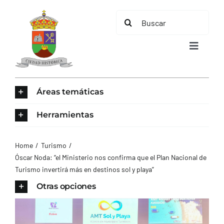
Saltar
Buscar:
al
contenido
Toggle
Navigat
INICIO
Áreas temáticas
ÁREAS TEMÁTICAS
Herramientas
EL MUNICIPIO
Home
Turismo
Óscar Noda: “el Ministerio nos confirma que el Plan Nacional de
Turismo invertirá más en destinos sol y playa”
AYUNTAMIENTO
Otras opciones
TURISMO