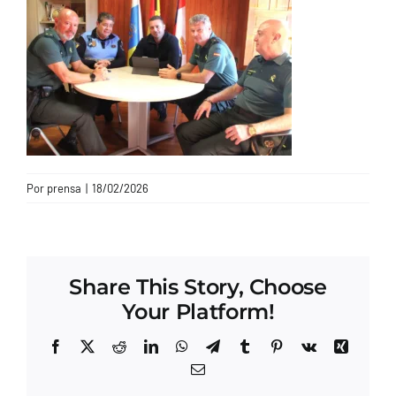
CONTACTO
Por
prensa
|
18/02/2026
Share This Story, Choose
Your Platform!
Facebook
X
Reddit
LinkedIn
WhatsApp
Telegram
Tumblr
Pinterest
Vk
Xing
Correo
electrónico