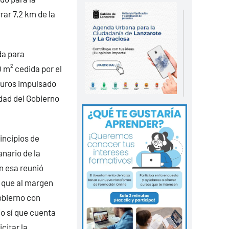
rar 7,2 km de la
da para
 m² cedida por el
euros impulsado
idad del Gobierno
incipios de
anario de la
n esa reunió
 que al margen
obierno con
io sí que cuenta
icitar la