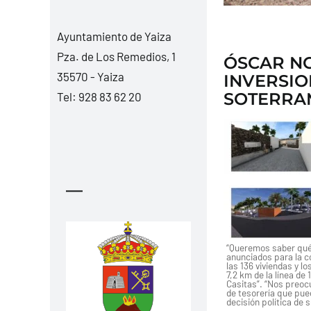
Ayuntamiento de Yaiza
Pza. de Los Remedios, 1
ÓSCAR NO
35570 - Yaiza
INVERSIO
SOTERRAM
Tel:
928 83 62 20
—
“Queremos saber qué 
anunciados para la c
las 136 viviendas y l
7,2 km de la línea de
Casitas”. “Nos preoc
de tesorería que pued
decisión política de 