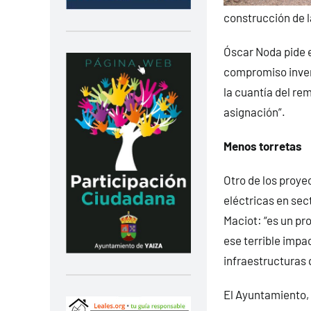
construcción de l
Óscar Noda pide e
compromiso invers
la cuantía del rem
asignación”.
Menos torretas
Otro de los proye
eléctricas en sec
Maciot: “es un pro
ese terrible impac
infraestructuras 
El Ayuntamiento, 