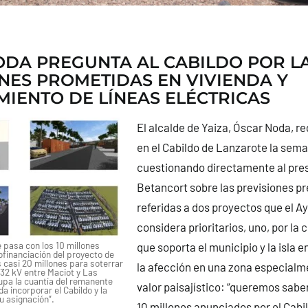
DA PREGUNTA AL CABILDO POR L
NES PROMETIDAS EN VIVIENDA Y
IENTO DE LÍNEAS ELÉCTRICAS
El alcalde de Yaiza, Óscar Noda, re
en el Cabildo de Lanzarote la sem
cuestionando directamente al pre
Betancort sobre las previsiones p
referidas a dos proyectos que el 
considera prioritarios, uno, por la 
pasa con los 10 millones
que soporta el municipio y la isla en
ofinanciación del proyecto de
os casi 20 millones para soterrar
la afección en una zona especialme
 132 kV entre Maciot y Las
upa la cuantía del remanente
valor paisajístico: “queremos sabe
a incorporar el Cabildo y la
su asignación”.
10 millones anunciados por el Cabil