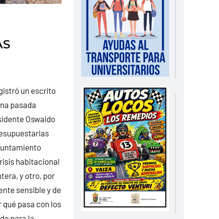
AS
gistró un escrito
ana pasada
sidente Oswaldo
resupuestarias
Ayuntamiento
crisis habitacional
tera, y otro, por
nte sensible y de
r qué pasa con los
do para la