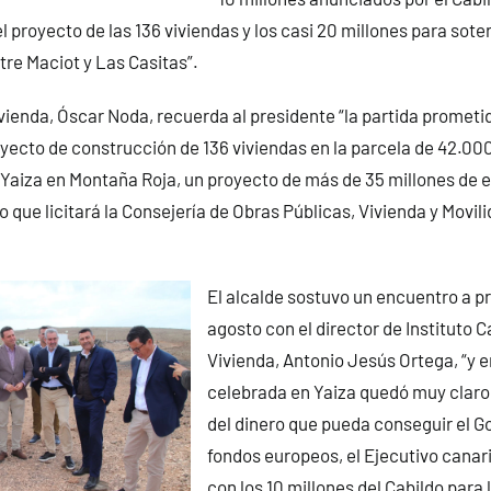
 proyecto de las 136 viviendas y los casi 20 millones para soter
tre Maciot y Las Casitas”.
vienda, Óscar Noda, recuerda al presidente “la partida prometi
oyecto de construcción de 136 viviendas en la parcela de 42.000
Yaiza en Montaña Roja, un proyecto de más de 35 millones de 
o que licitará la Consejería de Obras Públicas, Vivienda y Movil
El alcalde sostuvo un encuentro a pr
agosto con el director de Instituto C
Vivienda, Antonio Jesús Ortega, “y e
celebrada en Yaiza quedó muy claro
del dinero que pueda conseguir el G
fondos europeos, el Ejecutivo canar
con los 10 millones del Cabildo para l