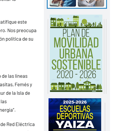
atifique este
nero. Nos preocupa
ón política de su
 de las líneas
Casitas, Femés y
r de la Isla de
 las
nergía”.
 de Red Eléctrica